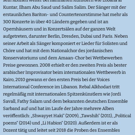
sein Können weiter bei namhaften Künstlern wie Lobana al
Kuntar, Ilham Abu Saud und Salim Salim. Der Sänger mit der
erstaunlichen Bariton- und Countertenorstimme hat mehr als
300 Konzerte in über 40 Ländern gegeben und ist an
Opernhäusern und in Konzertsälen auf der ganzen Welt
aufgetreten, darunter Berlin, Dresden, Dubai und Paris. Neben
seiner Arbeit als Sänger komponiert er Lieder für Solisten und
Chöre und hat mit dem Nationalchor des jordanischen
Konservatoriums und dem Amaan-Chor bei Wettbewerben
Preise gewonnen. 2008 erhielt er den zweiten Preis als bester
arabischer Improvisator beim internationalen Wettbewerb in
Kairo, 2010 gewann er den ersten Preis bei der Voices
International Conference im Libanon. Rebal Alkhodari tritt
regelmäßig mit internationalen Spitzenkünstlern wie Jordi
Savall, Fathy Salam und dem bekannten deutschen Ensemble
Sarband auf und hat im Laufe der Jahre mehrere Alben
veröffentlich: „Shwayyet Haki“ (2009), „Tawshih“ (2011), „Political
poems“ (2014) und „Li Habion“ (2020). Außerdem ist er als
Dozent tätig und leitet seit 2018 die Proben des Ensembles