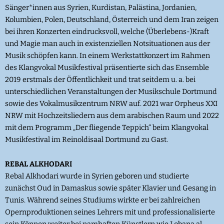
Sänger*innen aus Syrien, Kurdistan, Palästina, Jordanien,
Kolumbien, Polen, Deutschland, Österreich und dem Iran zeigen
bei ihren Konzerten eindrucksvoll, welche (Überlebens-)Kraft
und Magie man auch in existenziellen Notsituationen aus der
Musik schöpfen kann. In einem Werkstattkonzert im Rahmen
des Klangvokal Musikfestival präsentierte sich das Ensemble
2019 erstmals der Öffentlichkeit und trat seitdem u. a. bei
unterschiedlichen Veranstaltungen der Musikschule Dortmund
sowie des Vokalmusikzentrum NRW auf. 2021 war Orpheus XXI
NRW mit Hochzeitsliedern aus dem arabischen Raum und 2022
mit dem Programm „Der fliegende Teppich“ beim Klangvokal
Musikfestival im Reinoldisaal Dortmund zu Gast.
REBAL ALKHODARI
Rebal Alkhodari wurde in Syrien geboren und studierte
zunächst Oud in Damaskus sowie später Klavier und Gesang in
Tunis. Während seines Studiums wirkte er bei zahlreichen
Opernproduktionen seines Lehrers mit und professionalisierte