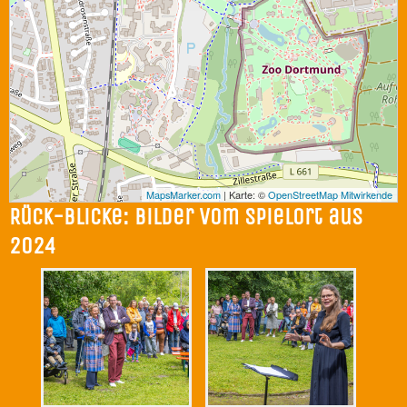
MapsMarker.com
|
Karte: ©
OpenStreetMap Mitwirkende
Rück-Blicke:
B
ilder vom Spielort aus
2024