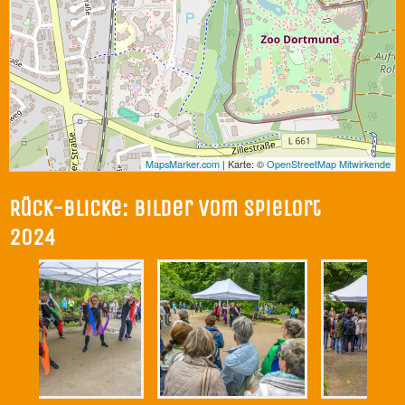
MapsMarker.com
|
Karte: ©
OpenStreetMap Mitwirkende
Rück-Blicke:
Bilder vom Spielort
2024