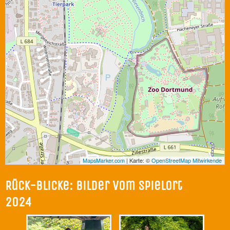
MapsMarker.com
|
Karte: ©
OpenStreetMap Mitwirkende
Rück-Blicke:
Bilder vom Spielort
2024