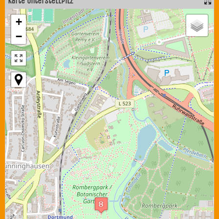
Karte Unterstellpilz
+
−